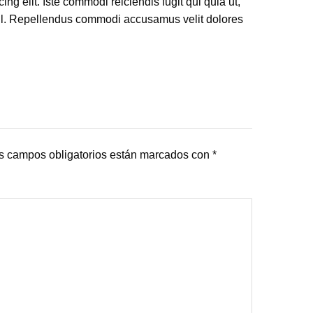
ng elit. Iste commodi reiciendis fugit qui quia ut,
hil. Repellendus commodi accusamus velit dolores
 campos obligatorios están marcados con
*