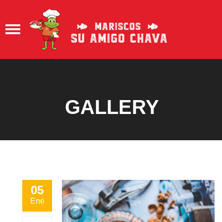
GALLERY
05
Ene